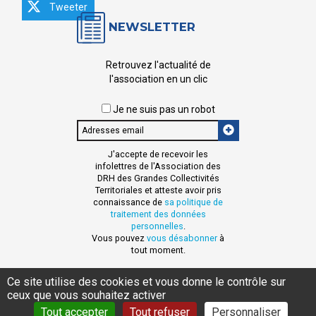
Tweeter
NEWSLETTER
Retrouvez l'actualité de
l'association en un clic
Je ne suis pas un robot
Email
J'accepte de recevoir les
infolettres de l'Association des
DRH des Grandes Collectivités
Territoriales et atteste avoir pris
connaissance de
sa politique de
traitement des données
personnelles
.
Vous pouvez
vous désabonner
à
tout moment.
Ce site utilise des cookies et vous donne le contrôle sur
ceux que vous souhaitez activer
MENTIONS LÉGALES
DONNÉES PERSONNELLES
CONTACT
Tout accepter
Tout refuser
Personnaliser
AIDE ET ACCESSIBILITÉ
PLAN DE SITE