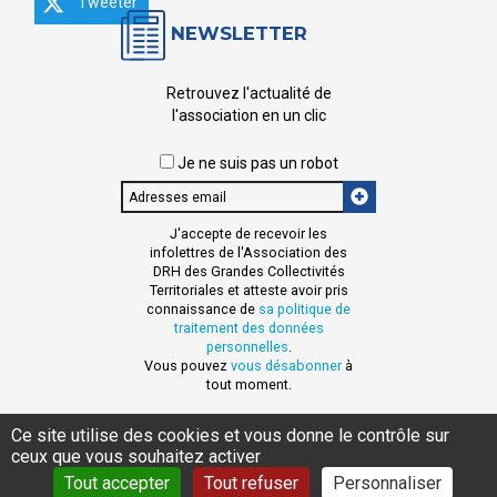
Tweeter
NEWSLETTER
Retrouvez l'actualité de
l'association en un clic
Je ne suis pas un robot
Email
J'accepte de recevoir les
infolettres de l'Association des
DRH des Grandes Collectivités
Territoriales et atteste avoir pris
connaissance de
sa politique de
traitement des données
personnelles
.
Vous pouvez
vous désabonner
à
tout moment.
Ce site utilise des cookies et vous donne le contrôle sur
ceux que vous souhaitez activer
MENTIONS LÉGALES
DONNÉES PERSONNELLES
CONTACT
Tout accepter
Tout refuser
Personnaliser
AIDE ET ACCESSIBILITÉ
PLAN DE SITE