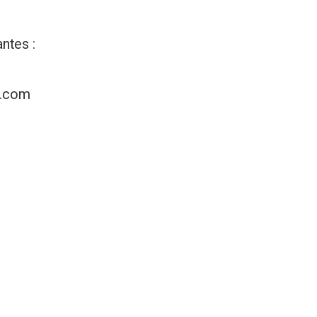
ntes :
h.com