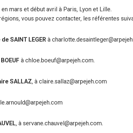
n mars et début avril à Paris, Lyon et Lille.
 régions, vous pouvez contacter, les référentes suiva
e de SAINT LEGER
à charlotte.desaintleger@arpeje
 BOEUF
à chloe.boeuf@arpejeh.com.
aire SALLAZ
, à claire.sallaz@arpejeh.com
elle.arnould@arpejeh.com
AUVEL
, à servane.chauvel@arpejeh.com.