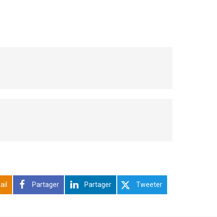
ail
Partager
Partager
Tweeter