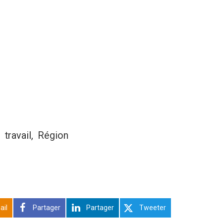
travail, Région
ail
Partager
Partager
Tweeter